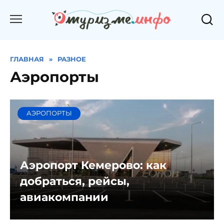
Перейти
к
содержанию
ГЛАВНАЯ
»
РАЗНОЕ
Аэропорты
АЭРОПОРТЫ
Аэропорт Кемерово: как
добраться, рейсы,
авиакомпании