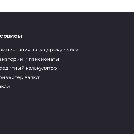
ервисы
омпенсация за задержку рейса
анатории и пансионаты
редитный калькулятор
онвертер валют
акси