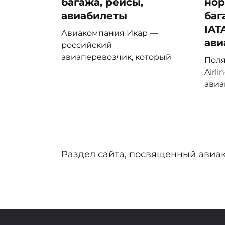
багажа, рейсы,
нор
авиабилеты
баг
IAT
Авиакомпания Икар —
ави
российский
авиаперевозчик, который
Поля
Airl
авиа
Пагинация
записей
Раздел сайта, посвященный авиа