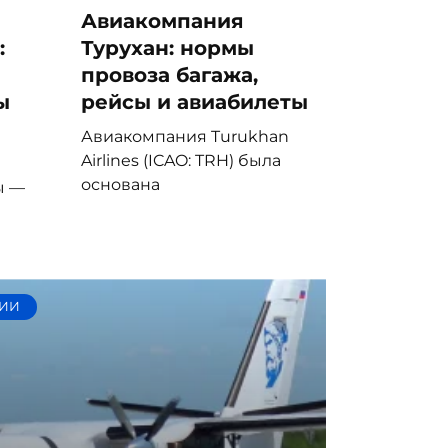
Авиакомпания
:
Турухан: нормы
провоза багажа,
ы
рейсы и авиабилеты
Авиакомпания Turukhan
Airlines (ICAO: TRH) была
основана
ы —
ИИ