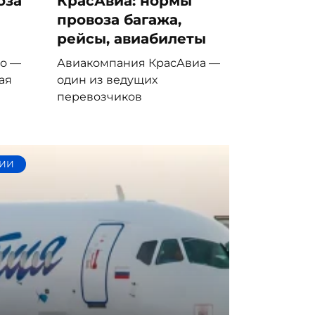
оза
КрасАвиа: нормы
провоза багажа,
рейсы, авиабилеты
о —
Авиакомпания КрасАвиа —
ая
один из ведущих
перевозчиков
ИИ