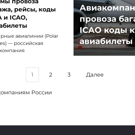
мы провоза
Авиакомпан
ажа, рейсы, коды
провоза баг
A и ICAO,
абилеты
ICAO коды 
рные авиалинии (Polar
авиабилеты
ines) — российская
компания
1
2
3
Далее
компаниям России