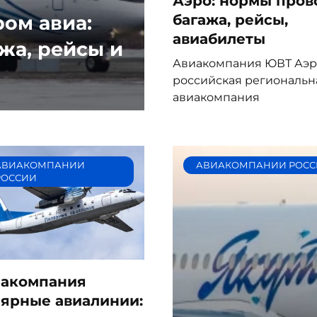
Аэро: нормы пров
ом авиа:
багажа, рейсы,
авиабилеты
жа, рейсы и
Авиакомпания ЮВТ Аэр
российская региональн
авиакомпания
АВИАКОМПАНИИ
АВИАКОМПАНИИ РОСС
РОССИИ
акомпания
ярные авиалинии: