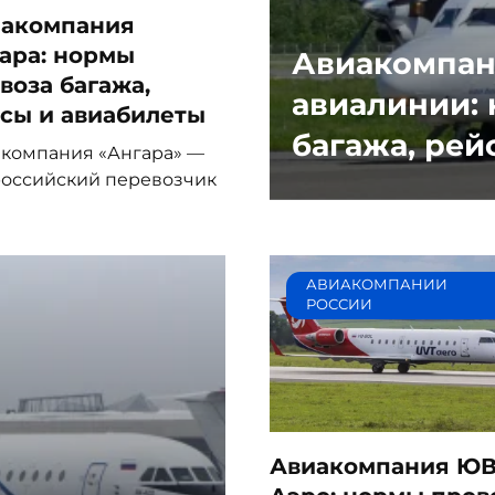
акомпания
ара: нормы
Авиакомпан
воза багажа,
авиалинии:
сы и авиабилеты
багажа, рей
компания «Ангара» —
российский перевозчик
АВИАКОМПАНИИ
РОССИИ
Авиакомпания Ю