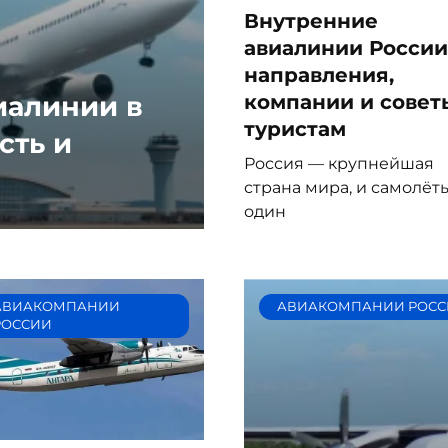
Внутренние
авиалинии России
направления,
алинии в
компании и совет
туристам
сть и
Россия — крупнейшая
страна мира, и самолёт
один
АВИАКОМПАНИИ
АВИАКОМПАНИИ РОСС
РОССИИ