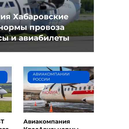
ия Хабаровские
 нормы провоза
сы и авиабилеты
АВИАКОМПАНИИ
РОССИИ
ВТ
Авиакомпания