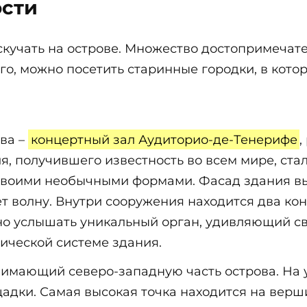
ости
кучать на острове. Множество достопримечат
ого, можно посетить старинные городки, в кот
ва –
концертный зал Аудиторио-де-Тенерифе
,
, получившего известность во всем мире, ста
своими необычными формами. Фасад здания вы
т волну. Внутри сооружения находится два кон
но услышать уникальный орган, удивляющий 
ической системе здания.
анимающий северо-западную часть острова. На 
дки. Самая высокая точка находится на верши