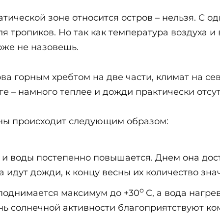
тической зоне относится остров – нельзя. С од
я тропиков. Но так как температура воздуха и
оже не назовешь.
ова горным хребтом на две части, климат на се
ге – намного теплее и дожди практически отсу
ны происходит следующим образом:
 и воды постепенно повышается. Днем она дост
а идут дожди, к концу весны их количество зн
о
 поднимается максимум до +30
С, а вода нагре
нь солнечной активности благоприятствуют ко