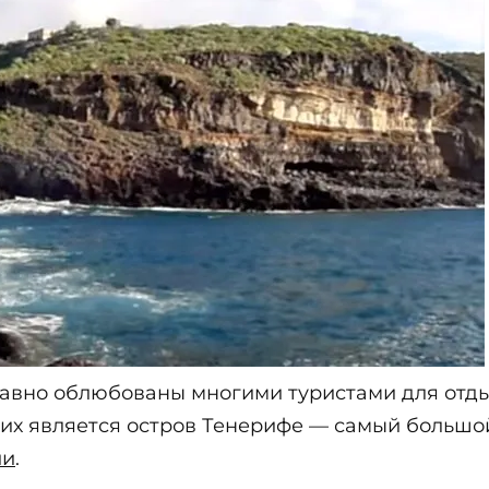
давно облюбованы многими туристами для отды
их является остров Тенерифе — самый большой
ии
.