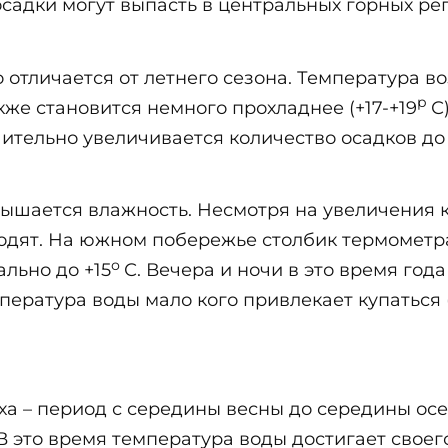
адки могут выпасть в центральных горных реги
отличается от летнего сезона. Температура воз
р
кже становится немного прохладнее (+17-+19
С
ительно увеличивается количество осадков до 5
ышается влажность. Несмотря на увеличения к
дят. На южном побережье столбик термометра 
о
льно до +15
С. Вечера и ночи в это время год
пература воды мало кого привлекает купаться 
а – период с середины весны до середины осе
В это время температура воды достигает своег