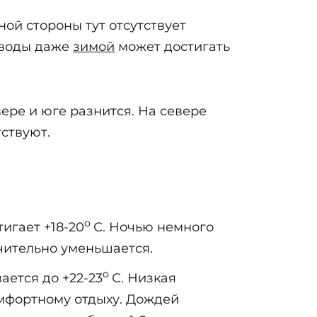
ной стороны тут отсутствует
 воды даже
зимой
может достигать
вере и юге разнится. На севере
тствуют.
о
игает +18-20
С. Ночью немного
ачительно уменьшается.
о
вается до +22-23
С. Низкая
мфортному отдыху. Дождей