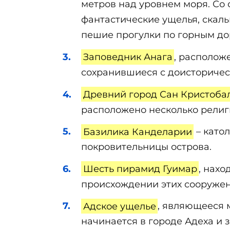
метров над уровнем моря. Со
фантастические ущелья, скал
пешие прогулки по горным до
Заповедник Анага
, располож
сохранившиеся с доисторическ
Древний город Сан Кристобал
расположено несколько религ
Базилика Канделарии
– катол
покровительницы острова.
Шесть пирамид Гуимар
, нахо
происхождении этих сооружени
Адское ущелье
, являющееся 
начинается в городе Адеха и 