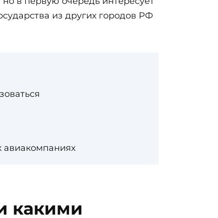
 но в первую очередь интересует
государства из других городов РФ
зоваться
ых авиакомпаниях
 и какими