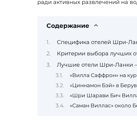
ради активных развлечений на вод
Содержание
Специфика отелей Шри-Ла
Критерии выбора лучших 
Лучшие отели Шри-Ланки —
«Вилла Саффрон» на кур
«Циннамон Бэй» в Беру
«Шри Шарави Бич Вилла
«Саман Виллас» около Б