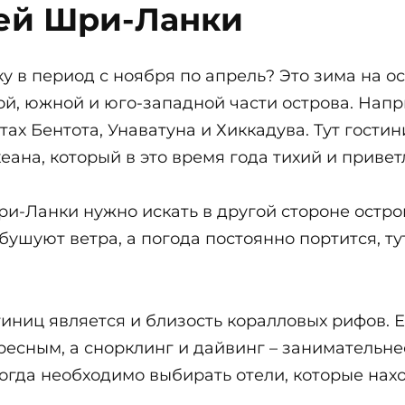
ей Шри-Ланки
в период с ноября по апрель? Это зима на ост
ой, южной и юго-западной части острова. Нап
х Бентота, Унаватуна и Хиккадува. Тут гостин
еана, который в это время года тихий и прив
ри-Ланки нужно искать в другой стороне остро
бушуют ветра, а погода постоянно портится, ту
ниц является и близость коралловых рифов. Е
ресным, а снорклинг и дайвинг – занимательнее
огда необходимо выбирать отели, которые нахо