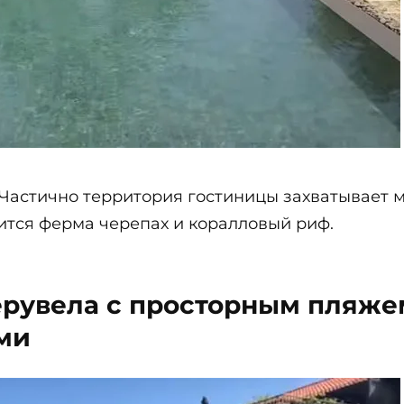
 Частично территория гостиницы захватывает 
дится ферма черепах и коралловый риф.
ерувела с просторным пляж
ми