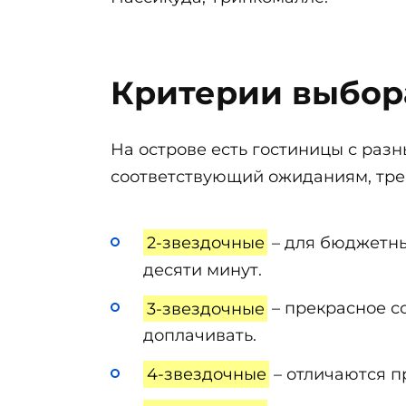
Критерии выбор
На острове есть гостиницы с раз
соответствующий ожиданиям, тре
2-звездочные
– для бюджетных
десяти минут.
3-звездочные
– прекрасное с
доплачивать.
4-звездочные
– отличаются п