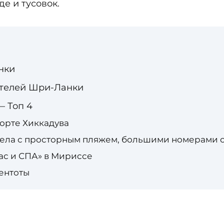
е и тусовок.
нки
отелей Шри-Ланки
 Топ 4
орте Хиккадува
вела с просторным пляжем, большими номерами 
с и СПА» в Мириссе
ентоты