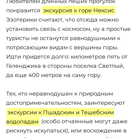
Любителям длинных пеших прогулок
понравится
экскурсия к горе Нексис
.
Эзотерики считают, что отсюда можно
установить связь с космосом, ну а простые
туристы не останутся равнодушными к
потрясающим видам с вершины горы.
Идти придется долго: километров пять от
Геленджика в стороны поселка Светлый,
да еще 400 метров на саму гору.
Тех, кто неравнодушен к природным
достопримечательностям, заинтересуют
экскурсии к Пшадским и Тешебским
водопадам
(особо отчаянные могут даже
рискнуть искупаться), или восхождение в