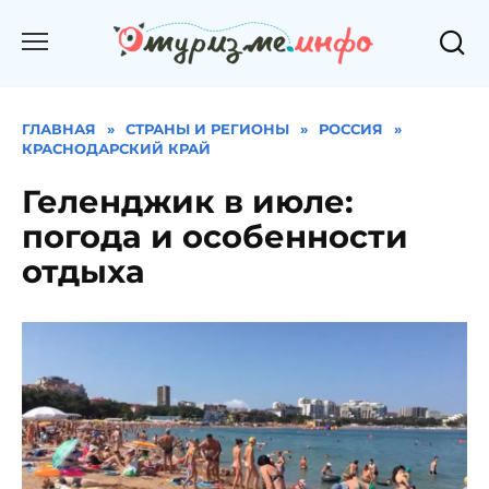
Перейти
к
содержанию
ГЛАВНАЯ
»
СТРАНЫ И РЕГИОНЫ
»
РОССИЯ
»
КРАСНОДАРСКИЙ КРАЙ
Геленджик в июле:
погода и особенности
отдыха