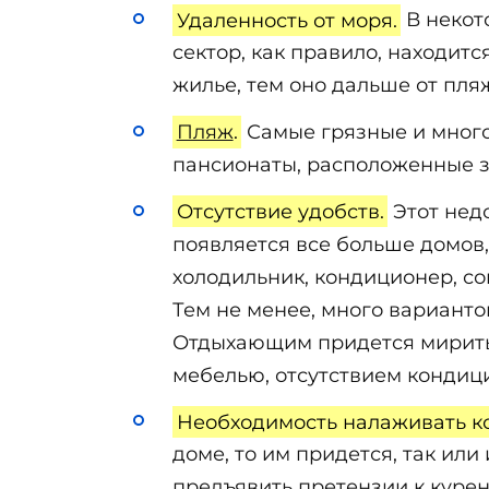
Удаленность от моря.
В некот
сектор, как правило, находитс
жилье, тем оно дальше от пля
Пляж
.
Самые грязные и многол
пансионаты, расположенные з
Отсутствие удобств.
Этот недо
появляется все больше домов,
холодильник, кондиционер, со
Тем не менее, много варианто
Отдыхающим придется мириться
мебелью, отсутствием кондиц
Необходимость налаживать к
доме, то им придется, так ил
предъявить претензии к курен