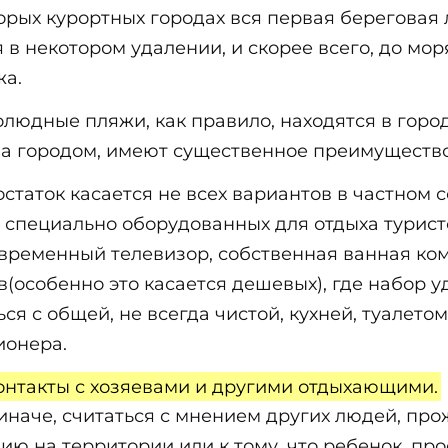
орых курортных городах вся первая береговая 
я в некотором удалении, и скорее всего, до мо
жа.
юдные пляжи, как правило, находятся в город
а городом, имеют существенное преимущество
статок касается не всех вариантов в частном 
 специально оборудованных для отдыха турист
временный телевизор, собственная ванная комн
в(особенно это касается дешевых), где набор 
 с общей, не всегда чистой, кухней, туалетом
ионера.
онтакты с хозяевами и другими отдыхающими.
и иначе, считаться с мнением других людей, пр
ию на территории или к тому, что ребенок, пр