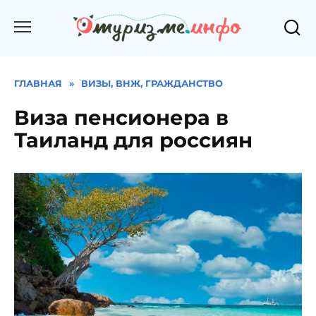
Перейти
к
содержанию
ГЛАВНАЯ
»
ВИЗЫ, ВНЖ, ГРАЖДАНСТВО
Виза пенсионера в
Таиланд для россиян