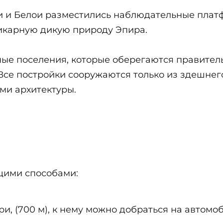
и и Белои разместились наблюдательные платф
карную дикую природу Эпира.
ные поселения, которые оберегаются правител
 Все постройки сооружаются только из здешнег
ми архитектуры.
щими способами:
и, (700 м), к нему можно добраться на автом