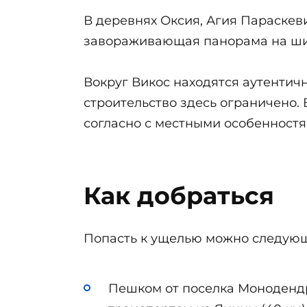
В деревнях Оксия, Агия Параскев
завораживающая панорама на ши
Вокруг Викос находятся аутентич
строительство здесь ограничено.
согласно с местными особенностя
Как добраться
Попасть к ущелью можно следую
Пешком от поселка Монодендр