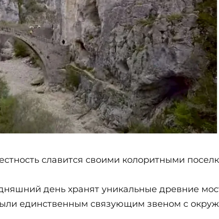
естность славится своими колоритными посел
дняшний день хранят уникальные древние мосты
 были единственным связующим звеном с окр