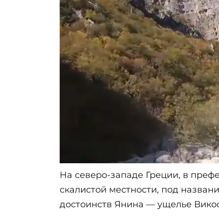
На северо-западе Греции, в префе
скалистой местности, под назван
достоинств Янина — ущелье Викос