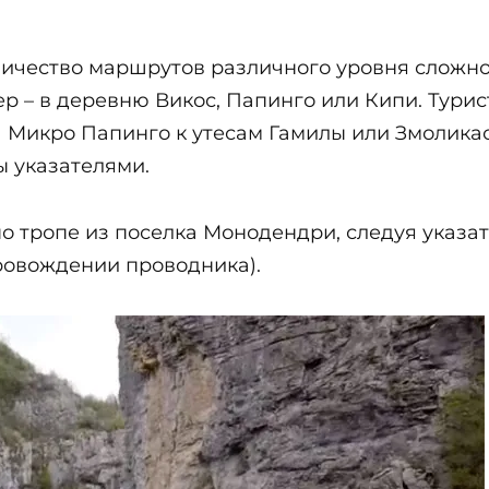
личество маршрутов различного уровня сложно
 – в деревню Викос, Папинго или Кипи. Тури
 Микро Папинго к утесам Гамилы или Змолика
 указателями.
о тропе из поселка Монодендри, следуя указат
провождении проводника).