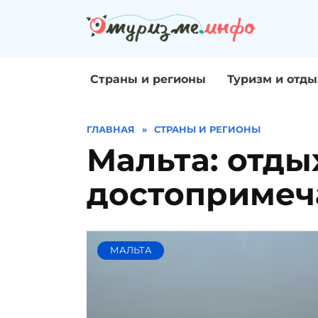
Перейти
к
содержанию
Страны и регионы
Туризм и отды
ГЛАВНАЯ
»
СТРАНЫ И РЕГИОНЫ
Мальта: отды
достопримеча
МАЛЬТА