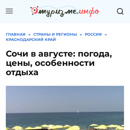
Перейти
к
содержанию
ГЛАВНАЯ
»
СТРАНЫ И РЕГИОНЫ
»
РОССИЯ
»
КРАСНОДАРСКИЙ КРАЙ
Сочи в августе: погода,
цены, особенности
отдыха