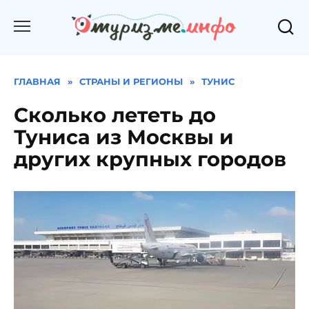
Перейти
к
содержанию
ГЛАВНАЯ
»
СТРАНЫ И РЕГИОНЫ
»
ТУНИС
Сколько лететь до
Туниса из Москвы и
других крупных городов