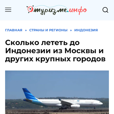
Перейти
к
содержанию
ГЛАВНАЯ
»
СТРАНЫ И РЕГИОНЫ
»
ИНДОНЕЗИЯ
Сколько лететь до
Индонезии из Москвы и
других крупных городов