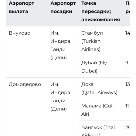
Аэропорт
Аэропорт
Точка
Про
вылета
посадки
пересадки;
рей
авиакомпания
Внуково
Им.
Стамбул
14 ч
Индира
(Turkish
Ганди
Airlines)
(Дели)
Дубай (Fly
9 ч.
Dubai)
Домодедово
Им.
Доха
13 ч
Индира
(Qatar Airways)
Ганди
Манама (Gulf
11 ч.
(Дели)
Air)
Бангкок (Thai
20 ч
Airlines)