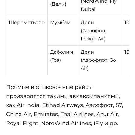
(NordWind, Fly
(Дели)
Dubai)
Шереметьево
Мумбаи
Дели
10 ч
(Аэрофлот;
Indigo Air)
Даболим
Дели
16 ч.
(Гоа)
(Аэрофлот; Go
Air)
Прямые и стыковочные рейсы
производятся такими авиакомпаниями,
как Air India, Etihad Airways, Аэрофлот, S7,
China Air, Emirates, Thai Airlines, Azur Air,
Royal Flight, NordWind Airlines, iFly и др.