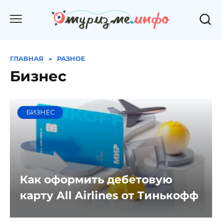
Перейти
к
содержанию
ГЛАВНАЯ
»
РАЗНОЕ
Бизнес
БИЗНЕС
Как оформить дебетовую
карту All Airlines от Тинькофф