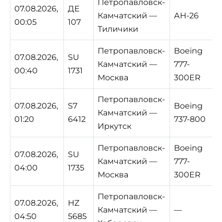
Петропавловск-
07.08.2026,
ДЕ
Камчатский —
АН-26
00:05
107
Тиличики
Петропавловск-
Boeing
07.08.2026,
SU
Камчатский —
777-
00:40
1731
Москва
300ER
Петропавловск-
07.08.2026,
S7
Boeing
Камчатский —
01:20
6412
737-800
Иркутск
Петропавловск-
Boeing
07.08.2026,
SU
Камчатский —
777-
04:00
1735
Москва
300ER
Петропавловск-
07.08.2026,
HZ
Камчатский —
—
04:50
5685