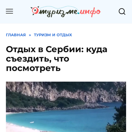
Перейти
к
содержанию
ГЛАВНАЯ
»
ТУРИЗМ И ОТДЫХ
Отдых в Сербии: куда
съездить, что
посмотреть