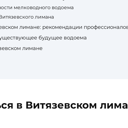
ости мелководного водоема
Витязевского лимана
зевском лимане: рекомендации профессионало
существующее будущее водоема
язевском лимане
ся в Витязевском лима