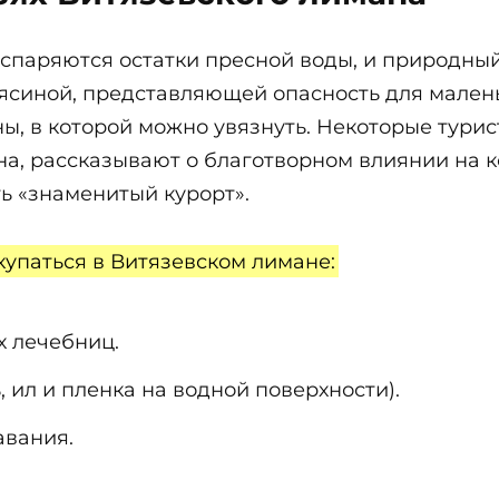
испаряются остатки пресной воды, и природны
рясиной, представляющей опасность для малень
ны, в которой можно увязнуть. Некоторые тури
на, рассказывают о благотворном влиянии на 
ь «знаменитый курорт».
купаться в Витязевском лимане:
х лечебниц.
 ил и пленка на водной поверхности).
авания.