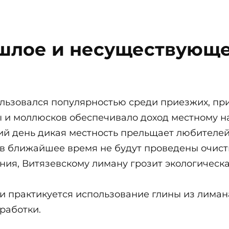
шлое и несуществующ
ользовался популярностью среди приезжих, пр
ы и моллюсков обеспечивало доход местному н
й день дикая местность прельщает любителей 
 в ближайшее время не будут проведены очист
ния, Витязевскому лиману грозит экологическа
ии практикуется использование глины из лима
работки.