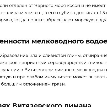
ли отделен от Черного моря косой и не имеет
 залива мельчают, а его глубина достигает 1,5
рмов, когда волны забрасывают морскую воду
енности мелководного водо
 образование ила и слизистой глины, отмиран
ометров неприятный сероводородный гнилостны
 купании в Витязевском лимане с мелководья
зистую и при слабом иммунитете может вызват
с большим отложением грязи.
зях Витязевского лимана