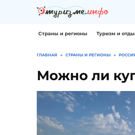
Перейти
к
содержанию
Страны и регионы
Туризм и отды
ГЛАВНАЯ
»
СТРАНЫ И РЕГИОНЫ
»
РОССИ
Можно ли куп