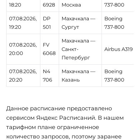
18:20
6928
Москва
737-800
07.08.2026,
DP
Махачкала —
Boeing
19:20
501
Сургут
737-800
Махачкала —
07.08.2026,
FV
Санкт-
Airbus A319
20:00
6068
Петербург
07.08.2026,
N4
Махачкала —
Boeing
20:20
706
Казань
737-800
Данное расписание предоставлено
сервисом Яндекс Расписаний. В нашем
тарифном плане ограниченное
количество запросов, поэтому заранее