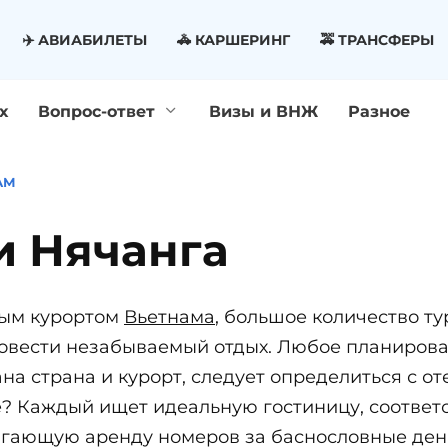
✈️ АВИАБИЛЕТЫ
🚓 КАРШЕРИНГ
🚕 ТРАНСФЕРЫ
х
Вопрос-ответ
Визы и ВНЖ
Разное
АМ
и Нячанга
ным курортом
Вьетнама
, большое количество т
ровести незабываемый отдых. Любое планирова
а страна и курорт, следует определиться с оте
нге? Каждый ищет идеальную гостиницу, соотв
агающую аренду номеров за баснословные день