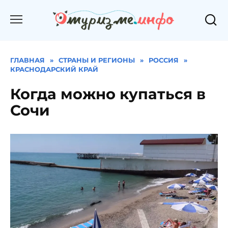
Перейти
к
содержанию
ГЛАВНАЯ
»
СТРАНЫ И РЕГИОНЫ
»
РОССИЯ
»
КРАСНОДАРСКИЙ КРАЙ
Когда можно купаться в
Сочи