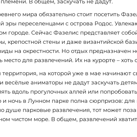
племени. В общем, заскучать не дадут.
внего мира обязательно стоит посетить Фазел
й эры переселенцами с острова Родос. Увлека
мом городе. Сейчас Фазелис представляет соб
оры, крепостной стены и даже византийской баз
иды на окрестности. Но отдых предназначен н
 место для развлечений. Их на курорте – хоть 
 территория, на которой уже в мае начинают 
 весёлые аниматоры не дадут заскучать детям
лять вдоль прогулочных аллей или попробоват
но и ночь в Лунном парке полна сюрпризов: дл
 по душе парковые развлечения, тот может поз
ном чистом море. В общем, развлечений хватит 