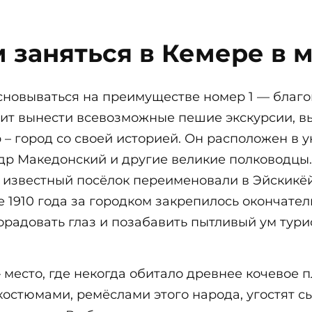
м заняться в Кемере в 
сновываться на преимуществе номер 1 — благо
тоит вынести всевозможные пешие экскурсии, в
 – город со своей историей. Он расположен в у
р Македонский и другие великие полководцы.
 известный посёлок переименовали в Эйскикёй
е 1910 года за городком закрепилось окончател
порадовать глаз и позабавить пытливый ум тури
место, где некогда обитало древнее кочевое п
 костюмами, ремёслами этого народа, угостят