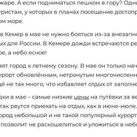
 жаре. А если подниматься пешком в гору? Одн
ристам, у которых в планах посещение достоп
м море.
в Кемер в мае не нужно бояться из-за внезапн
ных для России. В Кемере дожди встречаются ре
е, а небо ясное!
вят город к летнему сезону. В мае он только н
 курорт обновлённым, нетронутым многочислен
ё не так много, что избавляет отдых от запол
ки в мае – самые низкие
цены
на путёвки за в
 так рвутся приехать на отдых, как в июне-июл
город небольшой и не такой популярный курорт,
е позволит не раскошелиться и уложиться в не