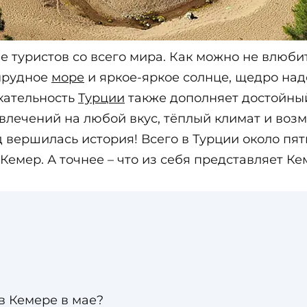
е туристов со всего мира. Как можно не влюби
мрудное
море
и яркое-яркое солнце, щедро на
кательность
Турции
также дополняет достойны
влечений на любой вкус, тёплый климат и воз
д вершилась история! Всего в Турции около пя
Кемер. А точнее – что из себя представляет Ке
в Кемере в мае?