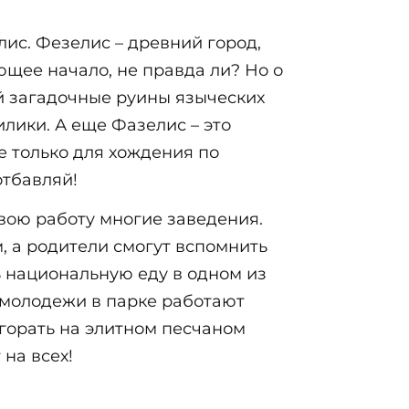
ис. Фезелис – древний город,
ющее начало, не правда ли? Но о
ой загадочные руины языческих
илики. А еще Фазелис – это
е только для хождения по
отбавляй!
свою работу многие заведения.
, а родители смогут вспомнить
ь национальную еду в одном из
я молодежи в парке работают
агорать на элитном песчаном
на всех!