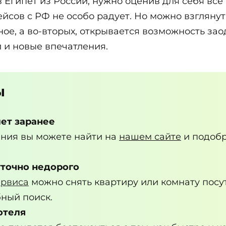
 Египет из России, нужно оценив для себя все
йсов с РФ не особо радует. Но можно взглянут
ое, а во-вторых, открывается возможность зао
 и новые впечатления.
ы
ет заранее
ния вы можете найти на
нашем сайте
и подобр
уточно недорого
ервиса
можно снять квартиру или комнату посу
ный поиск.
отеля