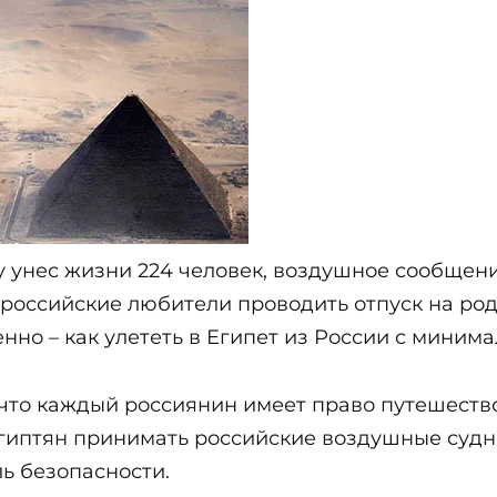
оду унес жизни 224 человек, воздушное сообще
м российские любители проводить отпуск на ро
нно – как улететь в Египет из России с миним
 что каждый россиянин имеет право путешеств
гиптян принимать российские воздушные судна 
ь безопасности.