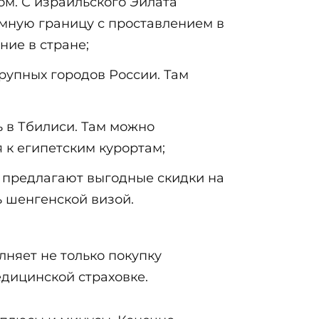
м. С израильского Эйлата
емную границу с проставлением в
ние в стране;
рупных городов России. Там
ь в Тбилиси. Там можно
 к египетским курортам;
 предлагают выгодные скидки на
ь шенгенской визой.
няет не только покупку
едицинской страховке.