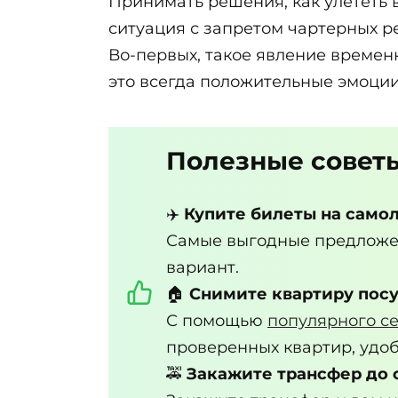
Принимать решения, как улететь в
ситуация с запретом чартерных ре
Во-первых, такое явление временн
это всегда положительные эмоции
Полезные совет
✈️
Купите билеты на самол
Самые выгодные предложе
вариант.
🏠
Снимите квартиру пос
С помощью
популярного с
проверенных квартир, удоб
🚕
Закажите трансфер до 