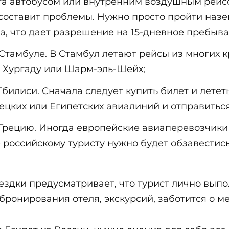
та автобусом или внутренним воздушным рейсо
 составит проблемы. Нужно просто пройти наз
, что дает разрешение на 15-дневное пребыва
Стамбуле. В Стамбул летают рейсы из многих к
в Хургаду или Шарм-эль-Шейх;
Тбилиси. Сначала следует купить билет и летет
ецких или Египетских авиалиний и отправиться
Грецию. Иногда европейские авиаперевозчики
ае российскому туристу нужно будет обзавестис
здки предусматривает, что турист лично выпол
бронирования отеля, экскурсий, заботится о м