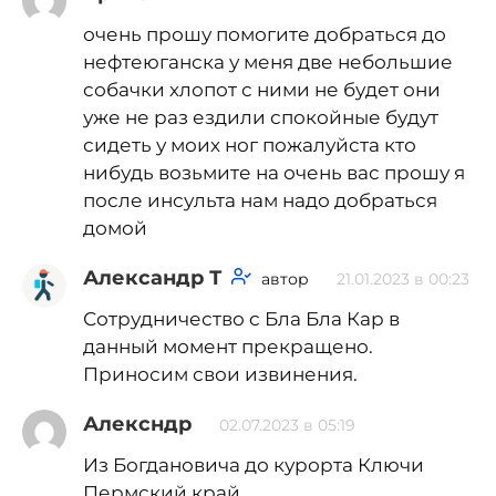
очень прошу помогите добраться до
нефтеюганска у меня две небольшие
собачки хлопот с ними не будет они
уже не раз ездили спокойные будут
сидеть у моих ног пожалуйста кто
нибудь возьмите на очень вас прошу я
после инсульта нам надо добраться
домой
Александр Т
автор
21.01.2023 в 00:23
Сотрудничество с Бла Бла Кар в
данный момент прекращено.
Приносим свои извинения.
Алексндр
02.07.2023 в 05:19
Из Богдановича до курорта Ключи
Пермский край