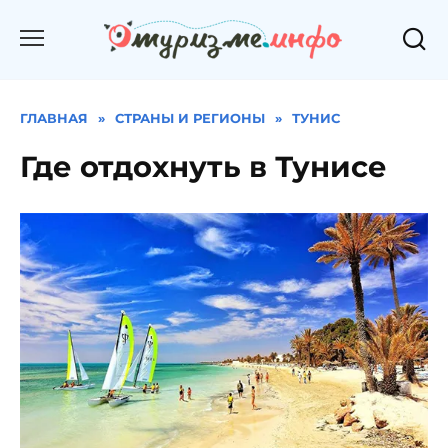
Перейти
к
содержанию
ГЛАВНАЯ
»
СТРАНЫ И РЕГИОНЫ
»
ТУНИС
Где отдохнуть в Тунисе