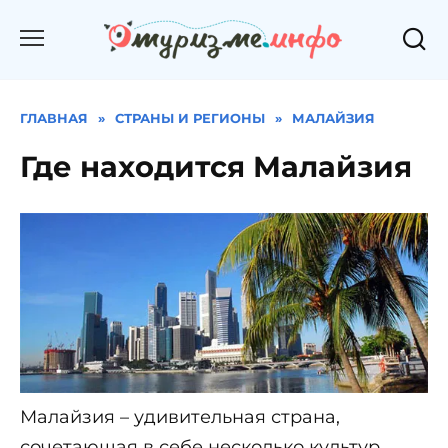
Перейти
к
содержанию
ГЛАВНАЯ
»
СТРАНЫ И РЕГИОНЫ
»
МАЛАЙЗИЯ
Где находится Малайзия
Малайзия – удивительная страна,
сочетающая в себе несколько культур.