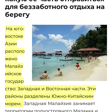
для беззаботного отдыха на
берегу
На юго-
востоке
Азии
располо
жено
Малайз
ийское
государ
ство: Западная и Восточная части. Эти
районы разделены Южно-Китайским
морем.
Западная Малайзия занимает
территории полуостровного Малакка и