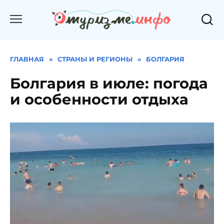
Перейти
к
содержанию
ГЛАВНАЯ
»
СТРАНЫ И РЕГИОНЫ
»
БОЛГАРИЯ
Болгария в июле: погода
и особенности отдыха