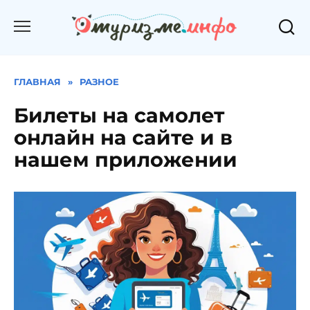
Перейти
к
содержанию
ГЛАВНАЯ
»
РАЗНОЕ
Билеты на самолет
онлайн на сайте и в
нашем приложении